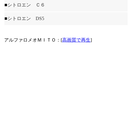
■
シトロエン Ｃ６
■
シトロエン DS5