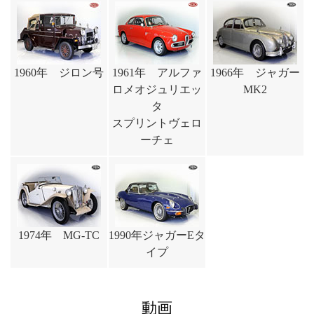
1960年 ジロン号
1961年 アルファ
1966年 ジャガー
ロメオジュリエッ
MK2
タ
スプリントヴェロ
ーチェ
1974年 MG-TC
1990年ジャガーEタ
イプ
動画