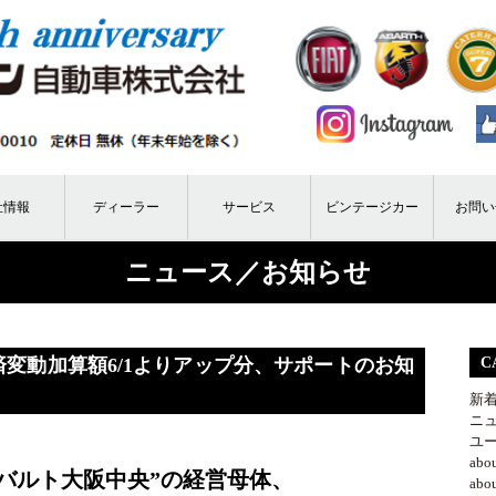
社情報
ディーラー
サービス
ビンテージカー
お問い
ニュース／お知らせ
変動加算額6/1よりアップ分、サポートのお知
C
新
ニ
ユ
ab
バルト大阪中央”の経営母体、
ab