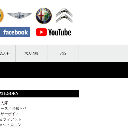
合わせ
求人情報
SNS
ATEGORY
着入庫
ュース／お知らせ
ーザーボイス
out フィアット
out シトロエン