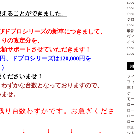
ab
ab
迎えることができました。
ab
ジ
ab
よびドブロシリーズの新車につきまして、
最新情
ヴ
よりの改定分を、
イベ
ab
全額サポートさせていただきます！
ab
0円、ドブロシリーズは120,000円を
！）
N
談くださいませ！
フ
フ
りわずかな台数となっておりますので、
庫
いませ。
ケ
モー
ロー
残り台数わずかです。お急ぎくださ
ロー
ロー
ロー
ポル
↓ ↓ ↓ ↓ ↓
シト