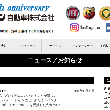
社情報
ディーラー
サービス
ビンテージカー
お問い
ニュース／お知らせ
C
新
トロエ
2015年09月29日
ニ
この度、プレミアムコンパクトＣ４が新しいフ
ユ
。パワートレインには、新たに「インター
ab
・イヤー 2015」を受賞した先進の1.2
ab