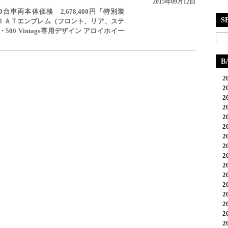
2015年09月12日
限定120台車両本体価格 2,678,400円「特別装
S
ＩＡＴエンブレム（フロント、リア、ステ
00 Vintage専用デザイン アロイホイー
B
20
20
20
20
20
20
20
20
20
20
20
20
20
20
20
20