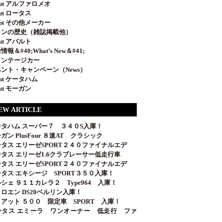
out アルファロメオ
out ロータス
out その他メーカー
ロンの歴史（雑誌掲載他）
out アバルト
情報＆#40;What’s New＆#41;
ィンテージカー
ント・キャンペーン（News）
out ケータハム
out モーガン
EW ARTICLE
ータハム スーパー７ ３４０S入庫！
ガン PlusFour ８速AT クラシック
タス エリーゼSPORT２４０ファイナルエデ
タス エリーゼ1.6クラブレーサー低走行車
タス エリーゼSPORT２４０ファイナルエデ
タス エキシージ SPORT３５０入庫！
シェ ９１１カレラ２ Type964 入庫！
ロエン DS20ベルリン入庫！
アット ５００ 限定車 SPORT 入庫！
ータス エミーラ ワンオーナー 低走行 ファ