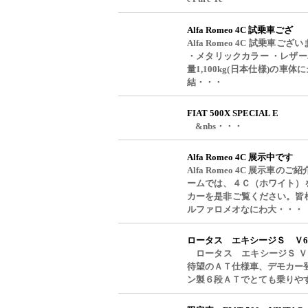
Alfa Romeo 4C 試乗車ござ
Alfa Romeo 4C 試乗車ご
・メタリックカラー ・レザー
量1,100kg(日本仕様)の車
結・・・
FIAT 500X SPECIAL E
&nbs・・・
Alfa Romeo 4C 展示中です
Alfa Romeo 4C 展示
ームでは、４Ｃ（ホワイト）
カーを是非ご覧ください。皆
ルファロメオなにわ大・・・
ロータス エキシージＳ Ｖ
ロータス エキシージＳ Ｖ
待望のＡＴ仕様車、デモカー
ン製６段ＡＴでとても乗りや