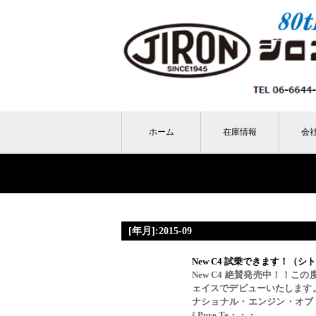
ホーム
在庫情報
会
[年月]:2015-09
New C4 試乗できます！（シ
New C4 絶賛発売中！！
ェイスでデビューいたします
ナショナル・エンジン・オブ・ザ
ℓ Pure Te・・・