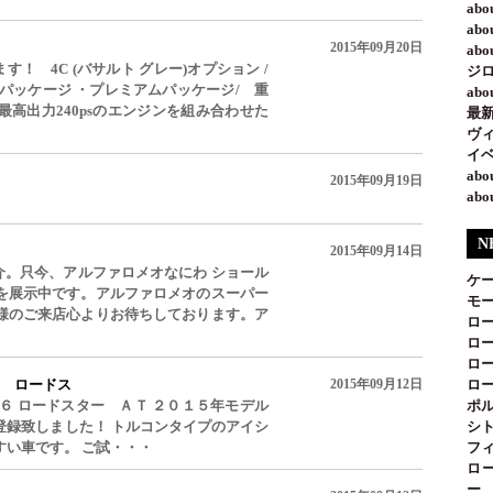
ab
ab
2015年09月20日
ab
ざいます！ 4C (バサルト グレー)オプション /
ジ
パッケージ ・プレミアムパッケージ/ 重
ab
体に最高出力240psのエンジンを組み合わせた
最新
ヴ
イベ
ab
2015年09月19日
ab
N
2015年09月14日
車のご紹介。只今、アルファロメオなにわ ショール
ケ
を展示中です。アルファロメオのスーパー
モー
様のご来店心よりお待ちしております。ア
ロー
ロー
ロー
6 ロードス
2015年09月12日
ロー
６ ロードスター ＡＴ ２０１５年モデル
ポル
登録致しました！ トルコンタイプのアイシ
シト
すい車です。 ご試・・・
フィ
ロ
ー