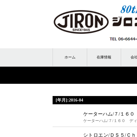
ホーム
在庫情報
会
[年月]:2016-04
ケーターハム/７/１６０
ケーターハム/７/１６０ デ
シトロエン/ＤＳ５/Ｃ