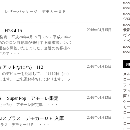
ab
ab
ｉｃ レザーパッケージ デモカーＵＰ
ab
ジ
ab
最新情
2016年04月15日
28.4.15
ヴ
表 平成28年4月15日（木）平成28年2
イベ
)までのジロン自動車が発行する請求書ナンバ
ab
選会を開催いたしました。当選のお客様へ
ab
すので・・・
N
2016年04月15日
 (フィアットなにわ) Ｈ2
Amore」のデビューを記念して、 4月16日（土）
メ
します。 ご来店お待ちしております。 フ
ロ
フ
フ
庫
2016年04月13日
 Super Pop アモーレ限定
ケ
per Pop アモーレ限定車 ・・・
モー
ロー
2016年04月13日
ロスプラス デモカーＵＰ 入庫
ロー
ロー
プラス デモカーＵＰ ・・・
ロー