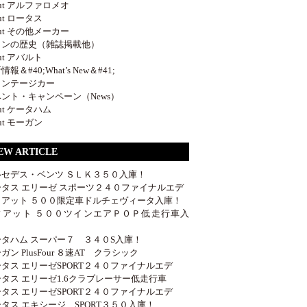
out アルファロメオ
out ロータス
out その他メーカー
ロンの歴史（雑誌掲載他）
out アバルト
報＆#40;What’s New＆#41;
ィンテージカー
ント・キャンペーン（News）
out ケータハム
out モーガン
EW ARTICLE
ルセデス・ベンツ ＳＬＫ３５０入庫！
ータス エリーゼ スポーツ２４０ファイナルエデ
ィアット ５００限定車ドルチェヴィータ入庫！
ィアット ５００ツインエアＰＯＰ低走行車入
！
ータハム スーパー７ ３４０S入庫！
ガン PlusFour ８速AT クラシック
タス エリーゼSPORT２４０ファイナルエデ
タス エリーゼ1.6クラブレーサー低走行車
タス エリーゼSPORT２４０ファイナルエデ
タス エキシージ SPORT３５０入庫！