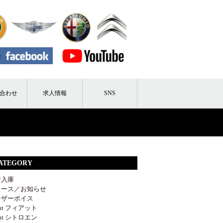
合わせ
求人情報
SNS
ATEGORY
着入庫
ュース／お知らせ
ーザーボイス
out フィアット
out シトロエン