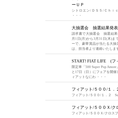
ーＵＰ
シトロエン/ＤＳ５/Ｃｈ
・・・
大抽選会 抽選結果発表 H
請求書で大抽選会 抽選結果発
月1日(月)から3月31日(木
ーで、豪華賞品が当たる大抽
は、担当者より連絡いたしま
START! FIAT LIFE
限定車「500 Super Pop 
と17日（日）にフェアを開催
ィアットなにわ ・・・
フィアット/５００/１．２
フィアット/５００/１．２ Su
フィアット/５００Ｘ/ク
フィアット/５００Ｘ/クロス