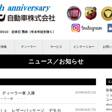
社情報
ディーラー
サービス
ビンテージカー
お問い
ニュース／お知らせ
C
新
2016年04月21日
 ディーラー車 入庫
ニ
ィーラー車 ・・・
ユ
ab
ab
2016年04月17日
ｈｉｃ レザーパッケージ デモカ