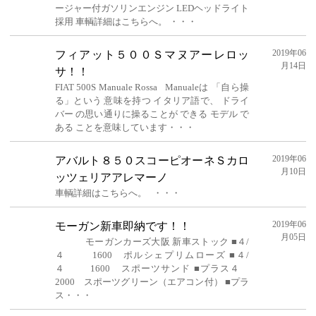
ージャー付ガソリンエンジン LEDヘッドライト
採用 車輌詳細はこちらへ。 ・・・
2019年06
フィアット５００Ｓマヌアーレロッ
月14日
サ！！
FIAT 500S Manuale Rossa Manualeは 「自ら操
る」という 意味を持つ イタリア語で、 ドライ
バー の思い通りに操ることが できる モデル で
ある ことを意味しています・・・
2019年06
アバルト８５０スコーピオーネＳカロ
月10日
ッツェリアアレマーノ
車輌詳細はこちらへ。 ・・・
2019年06
モーガン新車即納です！！
月05日
モーガンカーズ大阪 新車ストック ■４/
４ 1600 ポルシェプリムローズ ■４/
４ 1600 スポーツサンド ■プラス４
2000 スポーツグリーン（エアコン付） ■プラ
ス・・・