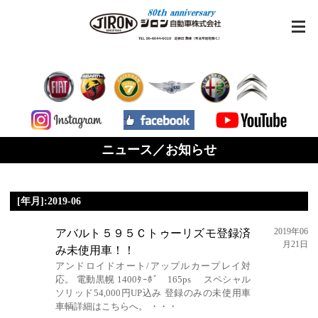
ニュース／お知らせ
[年月]:2019-06
2019年06
アバルト５９５Ｃトゥーリズモ登録済
月21日
み未使用車！！
アンドロイドオート/アップルカープレイ対
応。 電動黒幌 1400ﾀｰﾎﾞ 165ps スペシャル
ソリッド54,000円UP込み 登録のみの未使用車
車輌詳細はこちらへ。 ・・・