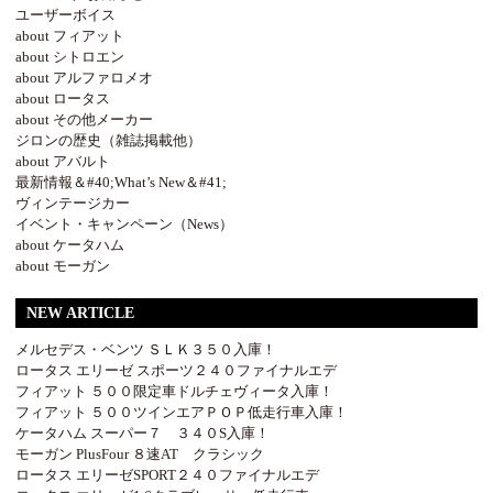
ユーザーボイス
about フィアット
about シトロエン
about アルファロメオ
about ロータス
about その他メーカー
ジロンの歴史（雑誌掲載他）
about アバルト
最新情報＆#40;What’s New＆#41;
ヴィンテージカー
イベント・キャンペーン（News）
about ケータハム
about モーガン
NEW ARTICLE
メルセデス・ベンツ ＳＬＫ３５０入庫！
ロータス エリーゼ スポーツ２４０ファイナルエデ
フィアット ５００限定車ドルチェヴィータ入庫！
フィアット ５００ツインエアＰＯＰ低走行車入庫！
ケータハム スーパー７ ３４０S入庫！
モーガン PlusFour ８速AT クラシック
ロータス エリーゼSPORT２４０ファイナルエデ