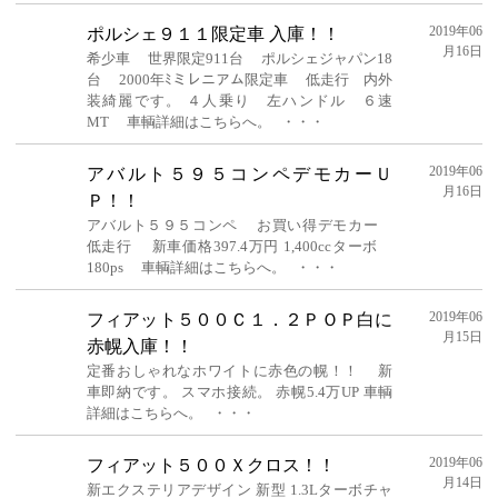
2019年06
ポルシェ９１１限定車 入庫！！
月16日
希少車 世界限定911台 ポルシェジャパン18
台 2000年ﾐミレニアム限定車 低走行 内外
装綺麗です。 ４人乗り 左ハンドル ６速
MT 車輌詳細はこちらへ。 ・・・
2019年06
アバルト５９５コンペデモカーＵ
月16日
Ｐ！！
アバルト５９５コンペ お買い得デモカー
低走行 新車価格397.4万円 1,400ccターボ
180ps 車輌詳細はこちらへ。 ・・・
2019年06
フィアット５００Ｃ１．２ＰＯＰ白に
月15日
赤幌入庫！！
定番おしゃれなホワイトに赤色の幌！！ 新
車即納です。 スマホ接続。 赤幌5.4万UP 車輌
詳細はこちらへ。 ・・・
2019年06
フィアット５００Ｘクロス！！
月14日
新エクステリアデザイン 新型 1.3Lターボチャ