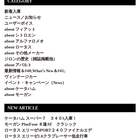
CATEGORY
新着入庫
ニュース／お知らせ
ユーザーボイス
about フィアット
about シトロエン
about アルファロメオ
about ロータス
about その他メーカー
ジロンの歴史（雑誌掲載他）
about アバルト
最新情報＆#40;What’s New＆#41;
ヴィンテージカー
イベント・キャンペーン（News）
about ケータハム
about モーガン
NEW ARTICLE
ケータハム スーパー７ ３４０S入庫！
モーガン PlusFour ８速AT クラシック
ロータス エリーゼSPORT２４０ファイナルエデ
ロータス エリーゼ1.6クラブレーサー低走行車