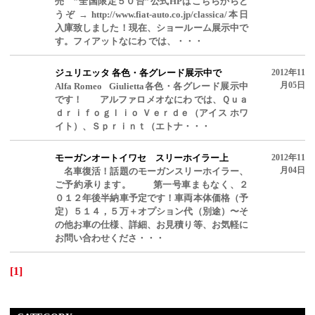
売 ”全国限定５０台”公式HPはこちらからど
うぞ → http://www.fiat-auto.co.jp/classica/本日
入庫致しました！現在、ショールーム展示中で
す。フィアットなにわ では、・・・
ジュリエッタ 各色・各グレード展示中で
2012年11
月05日
Alfa Romeo Giulietta各色・各グレード展示中
です！ アルファロメオなにわ では、Ｑｕａ
ｄｒｉｆｏｇｌｉｏ Ｖｅｒｄｅ（アイス ホワ
イト）、Ｓｐｒｉｎｔ（エトナ・・・
モーガンオートイワセ スリーホイラー上
2012年11
月04日
名車復活！話題のモーガンスリーホイラー、
ご予約承ります。 第一号車まもなく、２
０１２年後半納車予定です！車両本体価格（予
定）５１４，５万＋オプション代（別途）〜そ
の他お車の仕様、詳細、お見積り等、お気軽に
お問い合わせくださ・・・
[1]