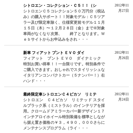
シトロエン・コレクション・Ｃ５！！（シ
2012年11
月27日
シトロエンＣ５コレクション５０万円分（税込
み）の購入サポート！！対象モデル：Ｃ５ツア
ラー及び限定車除く、仕様変更前モデル１１月
１５日（木）〜１２月２８日（金）まで※対象
車両がなくなり次第、 終了となります。Ｗ
ｅｂサイトからお申込みをされ・・・
新車 フィアット プント ＥＶＯ ダイ
2012年11
月26日
フィアット プント ＥＶＯ ダイナミック
特別お買い得車！！一台限りです。特別条件で
ご購入できます。おしゃれでスタイリッシュな
イタリアンコンパクトカー（５ナンバー！）右
ハンド・・・
最終限定車シトロエンＣ４ピカソ リミテ
2012年11
月24日
シトロエン Ｃ４ピカソ リミテッド スタイ
ルブラック系（ミストラル）のインテリアを採
用。クロームドアミラーカバー新デザイン１７
インチアロイホイール特別装備を標準としなが
ら据え置き価格の￥３，４９０，０００さらに
メンテナンスプログラム（ライ・・・