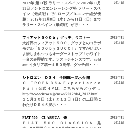
月14日
2012年 第13戦 ラリー・スペイン 2012年11月
11日／シトロエンレーシング発 ラリー・スペ
イン（最終戦）でS.ローブ／D.エレナ組が優
勝！ 2012年11月8日（木）から11日（日）まで
ラリー・スペイン（最終戦）が行・・・
フィアット５００ｂｙ グッチ、ラスト一
2012年11
月13日
大好評のフィアット５００、グッチとのコラボ
モデル『５００ｂｙＧＵＣＣＩ』ですがいよい
よ惜しまれつつもオーダーストップ！ホワイト
一台のみ即納です。ラストチャンスです。 sold
out イタリア統一１５０周年、グッチ創・・・
シトロエン ＤＳ４ 全国統一展示会 開
2012年11
月11日
ＣＩＴＲＯＥＮ ＤＳ４ Ｅｘｐｅｒｉｅｎｃｅ
Ｆａｉｒ公式ＨＰは、こちらからどうぞ →
http://www.citroen.jp/news/2012/ds4_2012.html
１１月１０日（土）と１１日（日）の二日間に
わたりＤＳ４の展示・・・
FIAT 500 CLASSICA 発
2012年11
月11日
ＦＩＡＴ ５００ ＣＬＡＳＳＩＣＡ 発