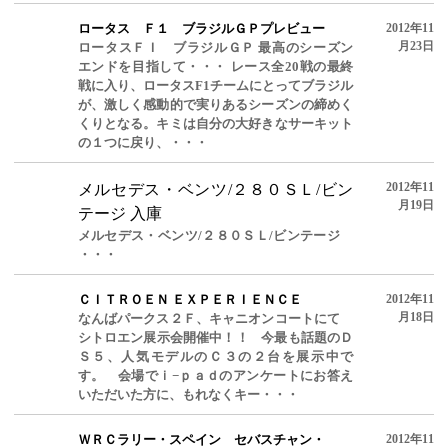
ロータス Ｆ１ ブラジルＧＰプレビュー
2012年11
月23日
ロータスＦＩ ブラジルＧＰ 最高のシーズン
エンドを目指して・・・ レース全20戦の最終
戦に入り、ロータスF1チームにとってブラジル
が、激しく感動的で実りあるシーズンの締めく
くりとなる。キミは自分の大好きなサーキット
の１つに戻り、・・・
2012年11
メルセデス・ベンツ/２８０ＳＬ/ビン
月19日
テージ 入庫
メルセデス・ベンツ/２８０ＳＬ/ビンテージ
・・・
ＣＩＴＲＯＥＮ ＥＸＰＥＲＩＥＮＣＥ
2012年11
月18日
なんばパークス２Ｆ、キャニオンコートにて
シトロエン展示会開催中！！ 今最も話題のＤ
Ｓ５、人気モデルのＣ３の２台を展示中で
す。 会場でｉ−ｐａｄのアンケートにお答え
いただいた方に、もれなくキー・・・
ＷＲＣラリー・スペイン セバスチャン・
2012年11