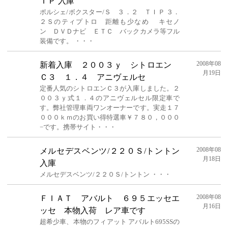
ＩＰ 入庫
ポルシェ/ボクスター/Ｓ ３．２ ＴＩＰ ３．
２Ｓのティプトロ 距離も少なめ キセノ
ン ＤＶＤナビ ＥＴＣ バックカメラ等フル
装備です。 ・・・
2008年08
新着入庫 ２００３ｙ シトロエン
月19日
Ｃ３ １．４ アニヴェルセ
定番人気のシトロエンＣ３が入庫しました。２
００３ｙ式１．４のアニヴェルセル限定車で
す。弊社管理車両ワンオーナーです。実走１７
０００ｋｍのお買い得特選車￥７８０，０００
−です。携帯サイト・・・
2008年08
メルセデスベンツ/２２０Ｓ/トントン
月18日
入庫
メルセデスベンツ/２２０Ｓ/トントン ・・・
2008年08
ＦＩＡＴ アバルト ６９５エッセエ
月16日
ッセ 本物入荷 レア車です
超希少車、本物のフィアット アバルト695SSの