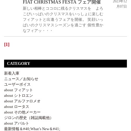
2023年12
FIAT CHRISTMAS FESTA フェア開催
月07日
新しい相棒とココロに残るクリスマスを よろ
こびいっぱいのクリスマスをいっしょに楽しむ
フィアットと出逢うフェアを開催。 笑顔いっ
ぱいのクリスマスシーズンを過ごす 個性豊か
なフィアッ・・・
[1]
CATEGORY
新着入庫
ニュース／お知らせ
ユーザーボイス
about フィアット
about シトロエン
about アルファロメオ
about ロータス
about その他メーカー
ジロンの歴史（雑誌掲載他）
about アバルト
最新情報＆#40;What’s New＆#41;