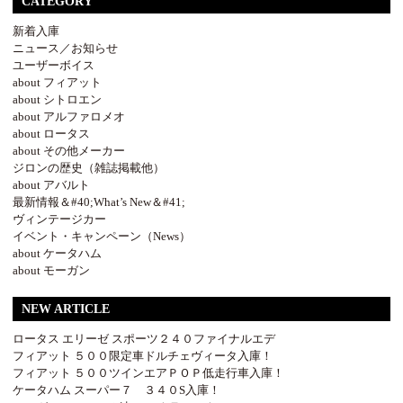
CATEGORY
新着入庫
ニュース／お知らせ
ユーザーボイス
about フィアット
about シトロエン
about アルファロメオ
about ロータス
about その他メーカー
ジロンの歴史（雑誌掲載他）
about アバルト
最新情報＆#40;What’s New＆#41;
ヴィンテージカー
イベント・キャンペーン（News）
about ケータハム
about モーガン
NEW ARTICLE
ロータス エリーゼ スポーツ２４０ファイナルエデ
フィアット ５００限定車ドルチェヴィータ入庫！
フィアット ５００ツインエアＰＯＰ低走行車入庫！
ケータハム スーパー７ ３４０S入庫！