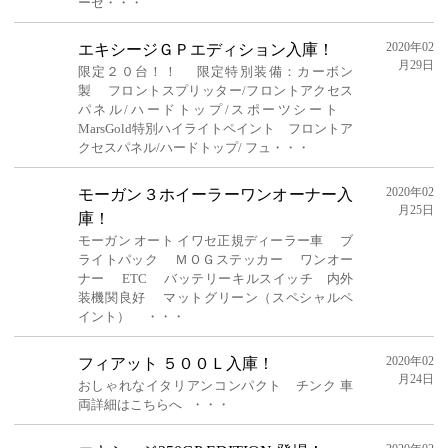
ーゼ・・・
2020年02
エキシージＧＰエディション入庫！
月29日
限定２０台！！ 限定特別装備：カーボン
製 フロントスプリッター/フロントアクセス
パネル/ハードトップ/スポーツシート
MarsGold特別ハイライトペイント フロントア
クセスパネル/ハードトップ/ フュ・・・
2020年02
モーガン３ホイーラーワンオーナー入
月25日
庫！
モーガン オート イワセ正規ディーラー車 ブ
ライトパック ＭＯＧステッカー ワンオー
ナー ETC バッテリーキルスイッチ 内外
装機関良好 マットグリーン（スペシャルペ
イント） ・・・
2020年02
フィアット ５００Ｌ入庫！
月24日
おしゃれなイタリアンコンパクト チンク 車
両詳細はこちらへ ・・・