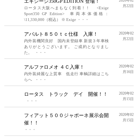
2020年02
エキシージ350GP EDITION 登場！
月22日
ロータス大阪へまもなく到着！！ <Exige
Sport350 GP Edition> 車両本体価格：
\11,330,000（税込） ※ Exige ・・・
2020年02
アバルト８５０ｔｃ仕様 入庫！
月22日
内外装機関良好 国内未登録車 新規３年車検
ありがとうございます。 ご成約となりまし
た。 ・・・
2020年02
アルファロメオ ４Ｃ入庫！
月16日
内外装綺麗な上質車 低走行 車輌詳細はこち
らへ ・・・
2020年02
ロータス トラック デイ 開催！！
月15日
・・・
2020年02
フィアット５００ジャポーネ展示会開
月15日
催！！
・・・