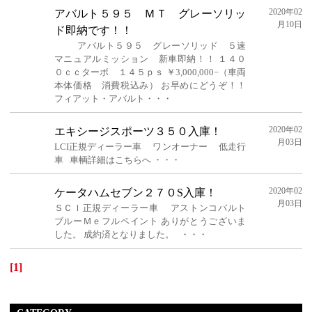
2020年02
アバルト５９５ ＭＴ グレーソリッ
月10日
ド即納です！！
アバルト５９５ グレーソリッド ５速
マニュアルミッション 新車即納！！ １４０
０ｃｃターボ １４５ｐｓ ￥3,000,000−（車両
本体価格 消費税込み） お早めにどうぞ！！
フィアット・アバルト・・・
2020年02
エキシージスポーツ３５０入庫！
月03日
LCI正規ディーラー車 ワンオーナー 低走行
車 車輌詳細はこちらへ ・・・
2020年02
ケータハムセブン２７０S入庫！
月03日
ＳＣＩ正規ディーラー車 アストンコバルト
ブルーＭｅフルペイント ありがとうございま
した。 成約済となりました。 ・・・
[1]