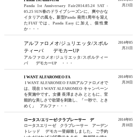
月23日
Panda 1st Anniversary Fair2014.05.24 SAT -
05.25 SUN春のドライブシーズンに、爽やかな
イタリアの風を。新型Panda 発売1周年を迎え
たFIATでは、Panda Easy に加え、個性豊
か・・・
2014年05
アルファロメオ/ジュリエッタ/スポル
月21日
ティーバ デモカーUP
アルファロメオ/ジュリエッタ/スポルティー
バ デモカーUP ・・・
I WANT ALFAROMEO FA
2014年05
月20日
I WANT ALFAROMEO FAIRアルファロメオで
は、現在 I WANT ALFAROMEO キャンペーン
を実施中です。女優 長澤まさみ とともに、官
能的な美しさで欲望を刺激し、「一秒で、とき
めく」 アルファ・・・
ロータス/エリーゼ/クラブレーサー デ
2014年05
月18日
ロータスエリーゼ クラブレーサー アーデン
トレッド デモカー登録致しました。 ご予約