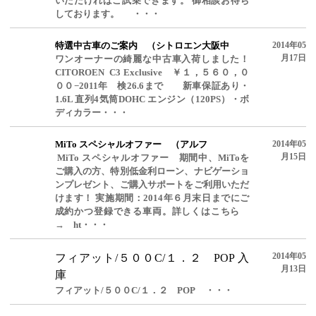
いただければご試乗できます。 御相談お待ち
しております。 ・・・
特選中古車のご案内 （シトロエン大阪中
2014年05
月17日
ワンオーナーの綺麗な中古車入荷しました！
CITOROEN C3 Exclusive ￥１，５６０，０
００−2011年 検26.6まで 新車保証あり・
1.6L 直列4気筒DOHC エンジン（120PS）・ボ
ディカラー・・・
MiTo スペシャルオファー （アルフ
2014年05
月15日
MiTo スペシャルオファー 期間中、MiToを
ご購入の方、特別低金利ローン、ナビゲーショ
ンプレゼント、ご購入サポートをご利用いただ
けます！ 実施期間：2014年６月末日までにご
成約かつ登録できる車両。詳しくはこちら
→ ht・・・
2014年05
フィアット/５００C/１．２ POP 入
月13日
庫
フィアット/５００C/１．２ POP ・・・