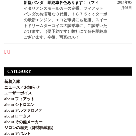
新型パンダ 即納車各色あります！（フィ
2014年05
月06日
イタリアンスモールカーの定番、フィアット
パンダのお洒落な３代目、！８７５ｃｃターボ
の最新エンジン、エコと環境にも配慮。スイー
トドリームターコイズの試乗車に、ご試乗いた
だけます。（要予約です）弊社にて各色即納車
ございます。今後、写真のスイ・・・
[1]
CATEGORY
新着入庫
ニュース／お知らせ
ユーザーボイス
about フィアット
about シトロエン
about アルファロメオ
about ロータス
about その他メーカー
ジロンの歴史（雑誌掲載他）
about アバルト