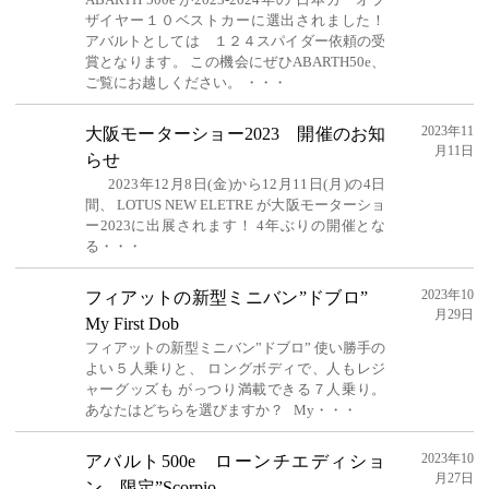
ザイヤー１０ベストカーに選出されました！
アバルトとしては １２４スパイダー依頼の受
賞となります。 この機会にぜひABARTH50e、
ご覧にお越しください。 ・・・
2023年11
大阪モーターショー2023 開催のお知
月11日
らせ
2023年12月8日(金)から12月11日(月)の4日
間、 LOTUS NEW ELETRE が大阪モーターショ
ー2023に出展されます！ 4年ぶりの開催とな
る・・・
2023年10
フィアットの新型ミニバン”ドブロ”
月29日
My First Dob
フィアットの新型ミニバン”ドブロ” 使い勝手の
よい５人乗りと、 ロングボディで、人もレジ
ャーグッズも がっつり満載できる７人乗り。
あなたはどちらを選びますか？ My・・・
2023年10
アバルト500e ローンチエディショ
月27日
ン 限定”Scorpio