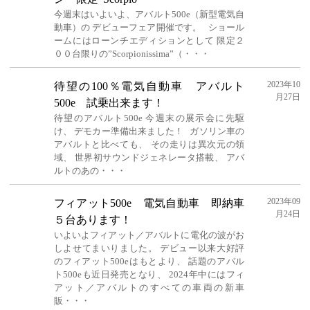
今週末はいよいよ、アバルト500e（新型電気自
動車）の デビューフェア開催です。 ショール
ームにはローンチエディションとして 限定２
００台限りの”Scorpionissima”（・・・
2023年10
待望の100％電気自動車 アバルト
月27日
500e 試乗出来ます！
待望のアバルト500e 今週末の展示会に先駆
け、 デモカー準備出来ました！ ガソリン車の
アバルトと比べても、 その走りは異次元の領
域、 世界初サウンドジェネレータ搭載、 アバ
ルトのあの・・・
2023年09
フィアット500e 電気自動車 即納車
月24日
５台あります！
いよいよフィアット／アバルトに電化の波がお
しよせてまいりました。 デビュー以来大好評
のフィアット500eはもとより、 話題のアバル
ト500eも近日発売となり、 2024年中にはフィ
アット／アバルトのすべての車両の新車
販・・・