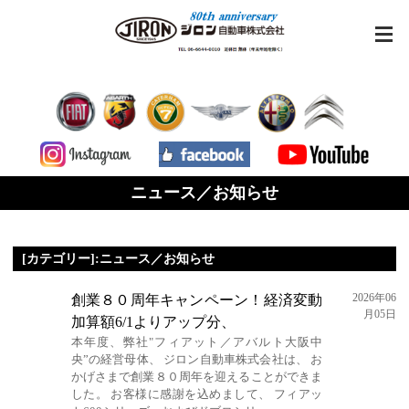
ニュース／お知らせ
[カテゴリー]:ニュース／お知らせ
2026年06
創業８０周年キャンペーン！経済変動
月05日
加算額6/1よりアップ分、
本年度、弊社"フィアット／アバルト大阪中
央”の経営母体、 ジロン自動車株式会社は、 お
かげさまで創業８０周年を迎えることができま
した。 お客様に感謝を込めまして、 フィアッ