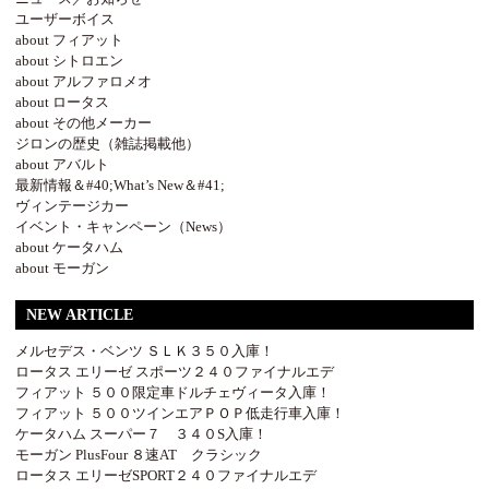
ユーザーボイス
about フィアット
about シトロエン
about アルファロメオ
about ロータス
about その他メーカー
ジロンの歴史（雑誌掲載他）
about アバルト
最新情報＆#40;What’s New＆#41;
ヴィンテージカー
イベント・キャンペーン（News）
about ケータハム
about モーガン
NEW ARTICLE
メルセデス・ベンツ ＳＬＫ３５０入庫！
ロータス エリーゼ スポーツ２４０ファイナルエデ
フィアット ５００限定車ドルチェヴィータ入庫！
フィアット ５００ツインエアＰＯＰ低走行車入庫！
ケータハム スーパー７ ３４０S入庫！
モーガン PlusFour ８速AT クラシック
ロータス エリーゼSPORT２４０ファイナルエデ