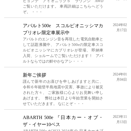
ヒョンデ アイオニック５ ラウンジ AWD
ご覧いただけます。 車両詳細はこちらへどう
ぞ。 ・・・
2024年02
アバルト500e スコルピオニッシマカ
月17日
ブリオレ限定車展示中
アバルトのエンジン音を再現した電気自動車と
して話題沸騰中、 アバルト500eの限定車スコ
ルピオニッシマにカブリオレが登場、 即納車
入荷、ショルームでご覧いただけます！ アバ
ルトならではの鮮やかなアシ・・・
2024年01
新年ご挨拶
月04日
謹んで新年のお喜びを申しあげますと共に、
令和６年能登半島地震や災害、事故により被災
された方々、 ご家族様に心よりお見舞い申し
あげます。 弊社は本日より年始営業を開始さ
せていただきます。 なにとぞ・・・
2023年11
ABARTH 500e 『日本カー・オブ・
月13日
ザ・イヤー10ベス
ABARTH 500e が2023-2024年の 日本カーオブ