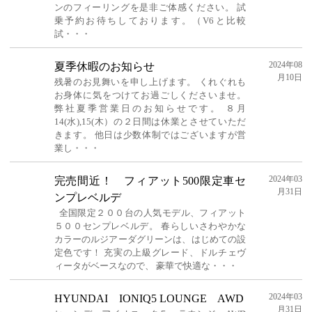
ンのフィーリングを是非ご体感ください。 試
乗予約お待ちしております。（V6と比較
試・・・
2024年08
夏季休暇のお知らせ
月10日
残暑のお見舞いを申し上げます。 くれぐれも
お身体に気をつけてお過ごしくださいませ。
弊社夏季営業日のお知らせです。 ８月
14(水),15(木）の２日間は休業とさせていただ
きます。 他日は少数体制ではございますが営
業し・・・
2024年03
完売間近！ フィアット500限定車セ
月31日
ンプレベルデ
全国限定２００台の人気モデル、フィアット
５００センプレベルデ。 春らしいさわやかな
カラーのルジアーダグリーンは、はじめての設
定色です！ 充実の上級グレード、ドルチェヴ
ィータがベースなので、 豪華で快適な・・・
2024年03
HYUNDAI IONIQ5 LOUNGE AWD
月31日