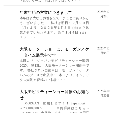
ト600シリーズ、およびドブロシリ・・・
2025年12
年末年始の営業につきまして
月28日
本年は多大なるお引き立て、まことにありがと
うございました。 弊社は明日１２月２９日
（月）より ２０２６年１月３日 (土)まで 休
業させていただきます。 新年１月４日 (日)
１０・・・
2025年12
大阪モーターショーに、モーガン／ケ
月05日
ータハム展示中です！
本日より、ジャパンモビリティーショー関西
2025、 第13回 大阪モーターショー開催中で
す。 弊社ジロン自動車は、モーガン／ケータ
ハムのブースで出展中！ 本日より、インテッ
クス大阪で 皆様のご来場・・・
2025年10
大阪モビリティーショー開催のお知ら
月30日
せ
MORGAN 出展します！！ Supersport
￥23,100,000〜 車両詳細はこちらへ
CATERHAM 出展致します。 SS600 車両詳