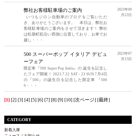
2023年09
弊社お客様駐車場のご案内
月22日
いつもジロン自動車のブログをご覧いただ
き、ありがとうございます。 本日は、弊社お
客様駐車場のご案内をさせて頂きます！ 弊社
は松屋町筋沿い西側に位置しており、お車でお
越し・・・
2023年07
500 スーパーポップ イタリア デビュ
月15日
ーフェア
限定車『500 Super Pop Italia』の 誕生を記念し
たフェア開催！ 2023.7.22 SAT - 23 SUN 7月4日
の『500』の誕生日を記念した限定車 『500
S・・・
[1]
[2]
[3]
[4]
[5]
[6]
[7]
[8]
[9]
[10]
[次ページ]
[最終]
CATEGORY
新着入庫
ニュース／お知らせ