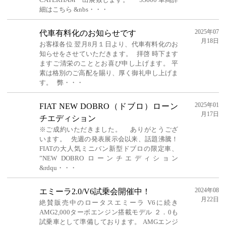
細はこちら &nbs・・・
2025年07
代車有料化のお知らせです
月18日
お客様各位 翌月8月１日より、代車有料化のお
知らせをさせていただきます。 拝啓 時下ます
ますご清栄のこととお喜び申し上げます。 平
素は格別のご高配を賜り、厚く御礼申し上げま
す。 弊・・・
2025年01
FIAT NEW DOBRO（ドブロ）ローン
月17日
チエディション
※ご成約いただきました。 ありがとうござ
います。 先週の発表展示会以来、話題沸騰！
FIATの大人気ミニバン新型ドブロの限定車、
”NEW DOBRO ローンチエディション
&rdqu・・・
2024年08
エミーラ2.0/V6試乗会開催中！
月22日
絶賛販売中のロータスエミーラ V6に続き
AMG2,000ターボエンジン搭載モデル ２．0も
試乗車として準備しております。 AMGエンジ