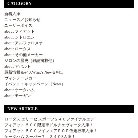
CATEGORY
新着入庫
ニュース／お知らせ
ユーザーボイス
about フィアット
about シトロエン
about アルファロメオ
about ロータス
about その他メーカー
ジロンの歴史（雑誌掲載他）
about アバルト
最新情報＆#40;What’s New＆#41;
ヴィンテージカー
イベント・キャンペーン（News）
about ケータハム
about モーガン
NEW ARTICLE
ロータス エリーゼ スポーツ２４０ファイナルエデ
フィアット ５００限定車ドルチェヴィータ入庫！
フィアット ５００ツインエアＰＯＰ低走行車入庫！
ケータハム スーパー７ ３４０S入庫！