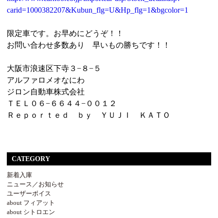
carid=1000382207&Kubun_flg=U&Hp_flg=1&bgcolor=1
限定車です。お早めにどうぞ！！
お問い合わせ多数あり 早いもの勝ちです！！
大阪市浪速区下寺３−８−５
アルファロメオなにわ
ジロン自動車株式会社
ＴＥＬ０６−６６４４−００１２
Ｒｅｐｏｒｔｅｄ ｂｙ ＹＵＪＩ ＫＡＴＯ
CATEGORY
新着入庫
ニュース／お知らせ
ユーザーボイス
about フィアット
about シトロエン