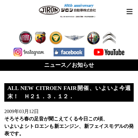
ニュース／お知らせ
ALL NEW CITROEN FAIR開催、いよいよ今週
末！ Ｈ２１．３．１２．
2009年03月12日
そろそろ春の足音が聞こえてくる今日この頃、
いよいよシトロエンも新エンジン、新フェイスモデルの発
表です。