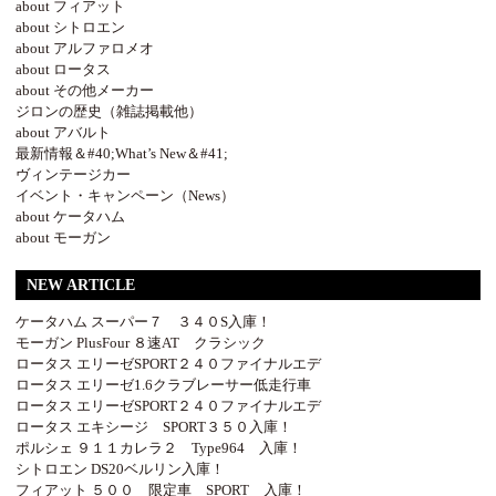
about フィアット
about シトロエン
about アルファロメオ
about ロータス
about その他メーカー
ジロンの歴史（雑誌掲載他）
about アバルト
最新情報＆#40;What’s New＆#41;
ヴィンテージカー
イベント・キャンペーン（News）
about ケータハム
about モーガン
NEW ARTICLE
ケータハム スーパー７ ３４０S入庫！
モーガン PlusFour ８速AT クラシック
ロータス エリーゼSPORT２４０ファイナルエデ
ロータス エリーゼ1.6クラブレーサー低走行車
ロータス エリーゼSPORT２４０ファイナルエデ
ロータス エキシージ SPORT３５０入庫！
ポルシェ ９１１カレラ２ Type964 入庫！
シトロエン DS20ベルリン入庫！
フィアット ５００ 限定車 SPORT 入庫！