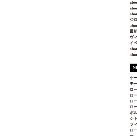
ab
ab
ab
ジ
ab
最新
ヴ
イベ
ab
ab
N
ケ
モー
ロー
ロー
ロー
ロー
ポル
シト
フィ
ロ
ー