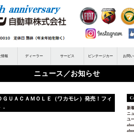
社情報
ディーラー
サービス
ビンテージカー
お問い
ニュース／お知らせ
０ＧＵＡＣＡＭＯＬＥ（ワカモレ）発売！フィ
C
４．
新
ニ
ユ
ab
ab