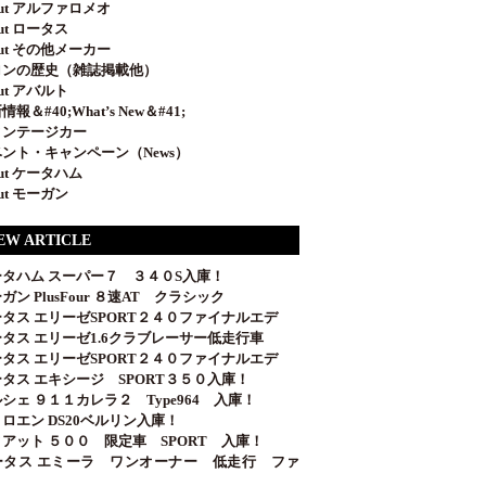
out アルファロメオ
out ロータス
out その他メーカー
ロンの歴史（雑誌掲載他）
out アバルト
情報＆#40;What’s New＆#41;
ィンテージカー
ント・キャンペーン（News）
out ケータハム
out モーガン
EW ARTICLE
ータハム スーパー７ ３４０S入庫！
ガン PlusFour ８速AT クラシック
タス エリーゼSPORT２４０ファイナルエデ
タス エリーゼ1.6クラブレーサー低走行車
タス エリーゼSPORT２４０ファイナルエデ
タス エキシージ SPORT３５０入庫！
シェ ９１１カレラ２ Type964 入庫！
ロエン DS20ベルリン入庫！
アット ５００ 限定車 SPORT 入庫！
ータス エミーラ ワンオーナー 低走行 ファ