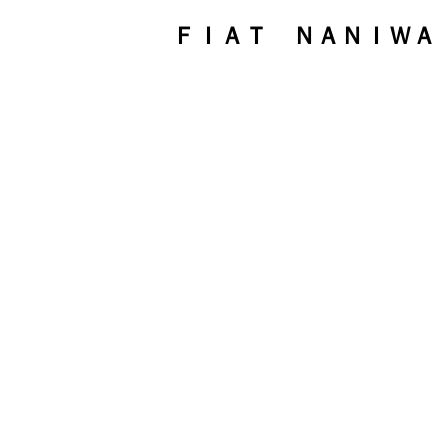
ＦＩＡＴ ＮＡＮＩＷＡ