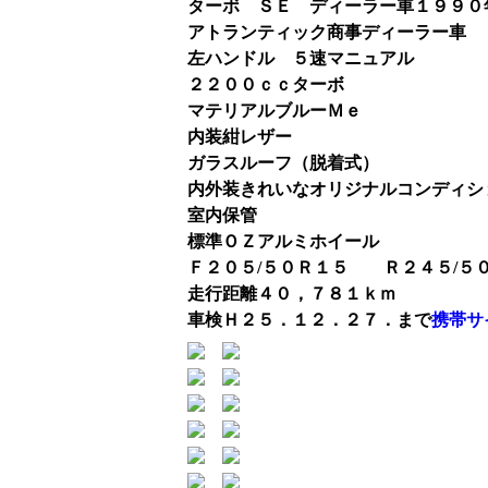
ターボ ＳＥ ディーラー車１９９０
アトランティック商事ディーラー車
左ハンドル ５速マニュアル
２２００ｃｃターボ
マテリアルブルーＭｅ
内装紺レザー
ガラスルーフ（脱着式）
内外装きれいなオリジナルコンディシ
室内保管
標準ＯＺアルミホイール
Ｆ２０５/５０Ｒ１５ Ｒ２４５/５
走行距離４０，７８１ｋｍ
車検Ｈ２５．１２．２７．まで
携帯サ