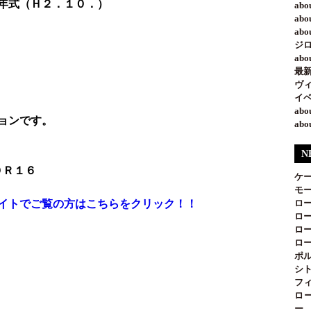
年式（Ｈ２．１０．）
ab
ab
ab
ジ
ab
最新
ヴ
イベ
ab
ョンです。
ab
N
０Ｒ１６
ケ
モー
イトでご覧の方はこちらをクリック！！
ロー
ロー
ロー
ロー
ポル
シト
フィ
ロ
ー