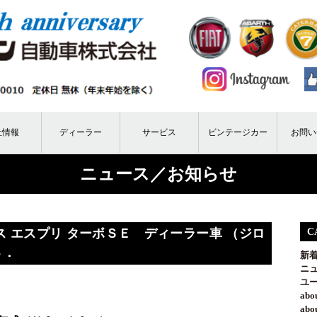
社情報
ディーラー
サービス
ビンテージカー
お問い
ニュース／お知らせ
 エスプリ ターボＳＥ ディーラー車 （ジロ
C
３．
新
ニ
ユ
ab
ab