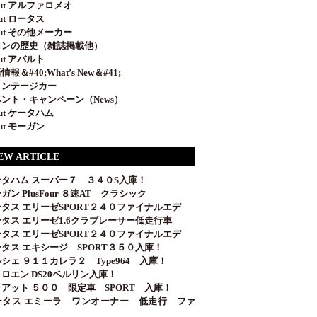
out アルファロメオ
out ロータス
out その他メーカー
ロンの歴史（雑誌掲載他）
out アバルト
情報＆#40;What’s New＆#41;
ィンテージカー
ント・キャンペーン（News）
out ケータハム
out モーガン
EW ARTICLE
ータハム スーパー７ ３４０S入庫！
ガン PlusFour ８速AT クラシック
タス エリーゼSPORT２４０ファイナルエデ
タス エリーゼ1.6クラブレーサー低走行車
タス エリーゼSPORT２４０ファイナルエデ
タス エキシージ SPORT３５０入庫！
シェ ９１１カレラ２ Type964 入庫！
ロエン DS20ベルリン入庫！
アット ５００ 限定車 SPORT 入庫！
ータス エミーラ ワンオーナー 低走行 ファ