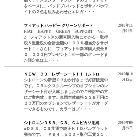
能です！スタンダードグレードの１．２ＰＯＰ
をベースに、パソドブレレッドとボサノバホワ
イトの２色を組みあわせたエレガ・・・
フィアット ハッピー グリーンサポート
2010年11
月01日
FIAT HAPPY GREEN SUPPORT Vol、
2 フィアット※の新車購入時にかかる 取得
税＆重量税の合計金額の１００％相当分をサポ
ート！＋さらに フィアット※新車購入資金５
０．０００円プレゼント！※一部のグレードま
た限定車は上・・・
ＮＥＷ Ｃ３ レザーシート！！（シトロ
2010年10
月15日
シトロエンの新型Ｃ３おかげさまで好評販売中
です。Ｃ３エクスクルーシブのオプションのレ
ザーシート付が入庫しましたのでご検討中の方
にご案内致します。車両本体価格２３９万円に
２０万円のオプションでレザーシートがオーダ
ーできるものです。カラーはブ・・・
シトロエンＤＳ３、Ｃ３、Ｃ４ピカソ用純
2010年09
月25日
●ＤＳ３、Ｃ３共通で純正ＨＩＤバルブキット
発売です。 ￥９４，５００＋取付工賃２１，