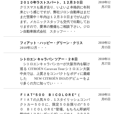
２０１０年ラストスパート、１２月３０日
2010年12
月27日
クリスマスも過ぎ去り、いよいよ本格的に冬到
来という感じですが、弊社ジロン自動車はまだ
まだ営業中！年内は１２月３０日までがんばり
ます。メカニックスタッフも交代で出勤してお
りますので、愛車の整備もご相談下さい。ジロ
ン自動車株式会社 スタッフ一・・・
フィアット・ハッピー・グリーン・クリス
2010年12
月15日
2010年12月・・・
シトロエン キャラバン ツアー・２８日
2010年11
月27日
シトロエンキャラバンカーが大阪市内を駆け
巡る CITROËN Caravan Tourシトロエン大阪
中央では、上質さをコンパクトなボディに凝縮
した NEW CITROËN DS3のデビューをよ
り多くの方に知ってい・・・
ＦＩＡＴ”５００ ＢＩＣＯＬＯＲＥ”（
2010年11
月05日
ＦＩＡＴの人気ＮＯ．１スタイリッシュコンパ
クトカー５００に、限定５０台限りの”５０
０ ＢＩＣＯＬＯＲＥ”登場。もちろん即納可