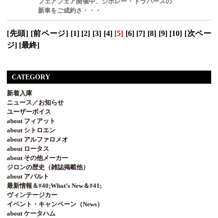
フェアフェア開催中、シボレー・トラバースの
新車をご成約さ・・・
[先頭]
[前ページ]
[1]
[2]
[3]
[4]
[5]
[6]
[7]
[8]
[9]
[10]
[次ペー
ジ]
[最終]
CATEGORY
新着入庫
ニュース／お知らせ
ユーザーボイス
about フィアット
about シトロエン
about アルファロメオ
about ロータス
about その他メーカー
ジロンの歴史（雑誌掲載他）
about アバルト
最新情報＆#40;What’s New＆#41;
ヴィンテージカー
イベント・キャンペーン（News）
about ケータハム