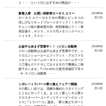
と・・・という方におすすめの商品が・・・
新着入庫 お買い得新車ロータス エリー
2010年08
月15日
ロータス エリーゼＳＣ今の季節にピッタリの
涼しげなリキッドブルーメタリック！！モデル
チェンジ前の最終型今回、特別価格にて！！車
両定価６，８００，０００円メタリックペイン
ト１３６，５００・・・
お盆中も休まず営業中！！（ジロン自動車
2010年08
月14日
ジロン自動車はお盆中も休まず営業中です。シ
トロエンショールームフィアット・アルファロ
メオショールームロータスショールームサービ
ス工場もＯＰＥＮしておりますので整備もご相
談下さいませ。〒556-0001大阪市浪速区下寺３
−８−５ジロン自動車・・・
シボレートラバース乗り換えフェアー開催
2010年08
月11日
その新しい走りは、洗練を極めたスタイリング
とともにやってくる。まったく新しい８人乗り
クロスオーバーユーティリティービークル（Ｃ
ＵＶ)『トラバース』誕生。 乗り換えサポート