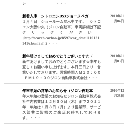
レ ・・・
新着入庫 シトロエンDS3ジョーヌペガ
2011年01
月04日
１月４日 ショールーム展示中です。 シトロ
エン大阪中央（ジロン自動車）車両詳細は下記
クリックください
↓http://search.carhoo.jp/8597/car_detail110121
1416.html?rf=2・・・
新年明けましておめでとうございます☆（
2011年01
月03日
新年あけましておめでとうございます☆本年も
宜しくお願い申し上げます。本日三日より 営
業いたしております。営業時間ＡＭ１０：００
−ＰＭ１９：００ジロン自動車株式会社・・・
年末年始の営業のお知らせ（ジロン自動車
2010年12
月28日
年末年始の営業のお知らせジロン自動車株式会
社年内営業は１２月３０日（木）まで２０１１
年 年始は１月３日（月）より営業部、サービ
ス部共に皆様のご来店お待ちしておりま
す。・・・