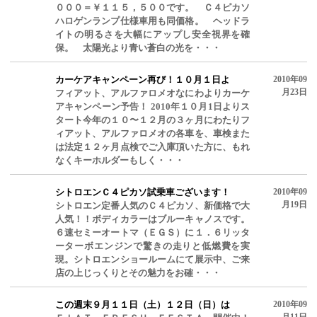
０００＝￥１１５，５００です。 Ｃ４ピカソ
ハロゲンランプ仕様車用も同価格。 ヘッドラ
イトの明るさを大幅にアップし安全視界を確
保。 太陽光より青い蒼白の光を・・・
カーケアキャンペーン再び！１０月１日よ
2010年09
月23日
フィアット、アルファロメオなにわよりカーケ
アキャンペーン予告！ 2010年１０月1日よりス
タート今年の１０〜１２月の３ヶ月にわたりフ
ィアット、アルファロメオの各車を、車検また
は法定１２ヶ月点検でご入庫頂いた方に、もれ
なくキーホルダーもしく・・・
シトロエンＣ４ピカソ試乗車ございます！
2010年09
月19日
シトロエン定番人気のＣ４ピカソ、新価格で大
人気！！ボディカラーはブルーキャノスです。
６速セミーオートマ（ＥＧＳ）に１．６リッタ
ーターボエンジンで驚きの走りと低燃費を実
現。シトロエンショールームにて展示中、ご来
店の上じっくりとその魅力をお確・・・
この週末９月１１日（土）１２日（日）は
2010年09
月11日