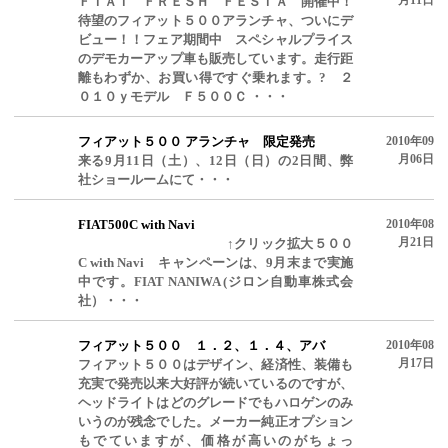
ＦＩＡＴ ＦＲＥＳＨ ＦＥＳＴＡ 開催中！
待望のフィアット５００アランチャ、ついにデ
ビュー！！フェア期間中 スペシャルプライス
のデモカーアップ車も販売しています。走行距
離もわずか、お買い得ですぐ乗れます。? ２
０１０ｙモデル Ｆ５００Ｃ ・・・
フィアット５００ アランチャ 限定発売
2010年09
月06日
来る9月11日（土）、12日（日）の2日間、弊
社ショールームにて・・・
FIAT500C with Navi
2010年08
月21日
↑クリック拡大５００
C with Navi キャンペーンは、9月末まで実施
中です。FIAT NANIWA (ジロン自動車株式会
社）・・・
フィアット５００ １．２、１．４、アバ
2010年08
月17日
フィアット５００はデザイン、経済性、装備も
充実で発売以来大好評が続いているのですが、
ヘッドライトはどのグレードでもハロゲンのみ
いうのが残念でした。メーカー純正オプション
もでていますが、価格が高いのがちょっ